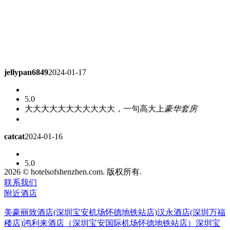
jellypan6849
2024-01-17
5.0
大大大大大大大大大大大，一句高大上
豪华套房
catcat
2024-01-16
5.0
酒店很不错，不过价格也不便宜就是了～
高级客房
2026 © hotelsofshenzhen.com. 版权所有.
联系我们
附近酒店
gloriagx
2024-01-04
美豪丽致酒店(深圳宝安机场怀德地铁站店)
汉永酒店(深圳万福
5.0
楼店)
鸿利来酒店（深圳宝安国际机场怀德地铁站店）
深圳宝